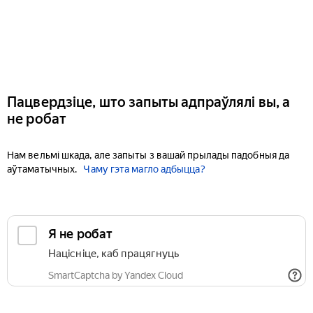
Пацвердзіце, што запыты адпраўлялі вы, а
не робат
Нам вельмі шкада, але запыты з вашай прылады падобныя да
аўтаматычных.
Чаму гэта магло адбыцца?
Я не робат
Націсніце, каб працягнуць
SmartCaptcha by Yandex Cloud