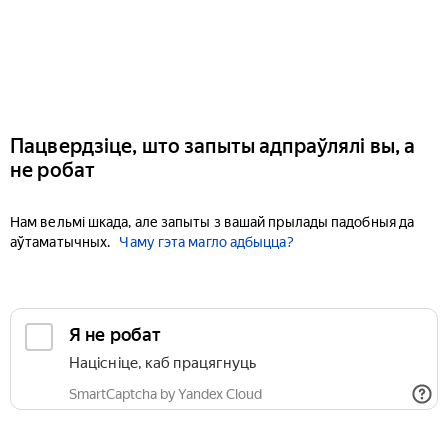
Пацвердзіце, што запыты адпраўлялі вы, а
не робат
Нам вельмі шкада, але запыты з вашай прылады падобныя да
аўтаматычных.
Чаму гэта магло адбыцца?
Я не робат
Націсніце, каб працягнуць
SmartCaptcha by Yandex Cloud