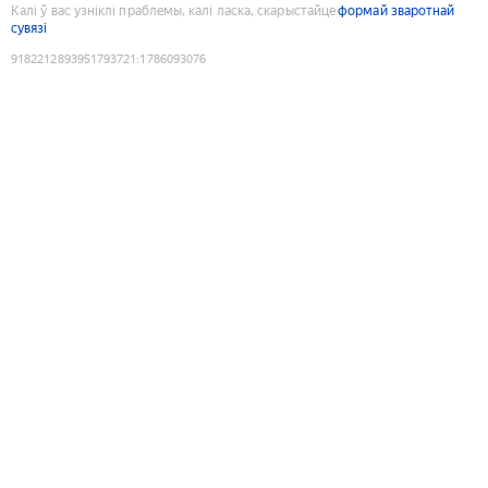
Калі ў вас узніклі праблемы, калі ласка, скарыстайце
формай зваротнай
сувязі
9182212893951793721
:
1786093076