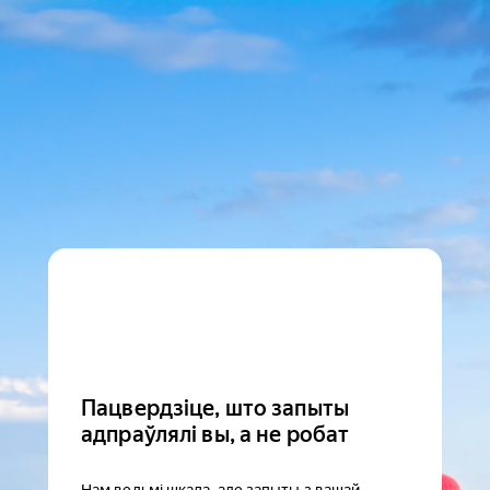
Пацвердзіце, што запыты
адпраўлялі вы, а не робат