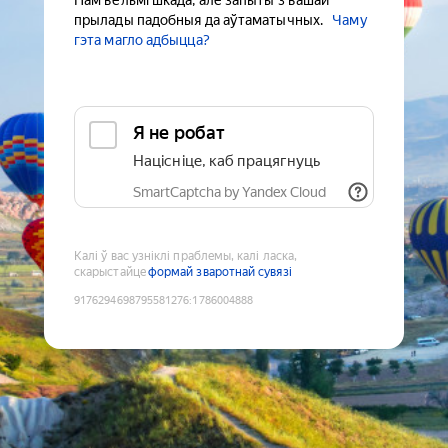
Нам вельмі шкада, але запыты з вашай
прылады падобныя да аўтаматычных.
Чаму
гэта магло адбыцца?
Я не робат
Націсніце, каб працягнуць
SmartCaptcha by Yandex Cloud
Калі ў вас узніклі праблемы, калі ласка,
скарыстайце
формай зваротнай сувязі
9176294698795581276
:
1786004888