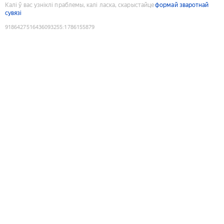
Калі ў вас узніклі праблемы, калі ласка, скарыстайце
формай зваротнай
сувязі
9186427516436093255
:
1786155879