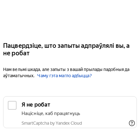
Пацвердзіце, што запыты адпраўлялі вы, а
не робат
Нам вельмі шкада, але запыты з вашай прылады падобныя да
аўтаматычных.
Чаму гэта магло адбыцца?
Я не робат
Націсніце, каб працягнуць
SmartCaptcha by Yandex Cloud