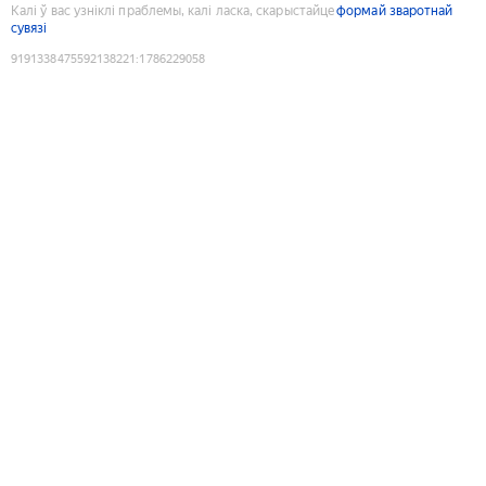
Калі ў вас узніклі праблемы, калі ласка, скарыстайце
формай зваротнай
сувязі
9191338475592138221
:
1786229058