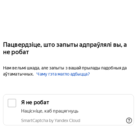
Пацвердзіце, што запыты адпраўлялі вы, а
не робат
Нам вельмі шкада, але запыты з вашай прылады падобныя да
аўтаматычных.
Чаму гэта магло адбыцца?
Я не робат
Націсніце, каб працягнуць
SmartCaptcha by Yandex Cloud