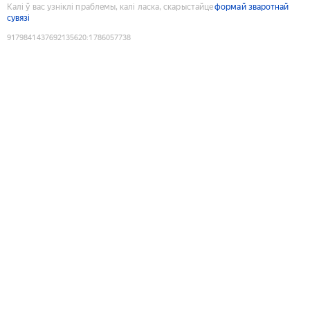
Калі ў вас узніклі праблемы, калі ласка, скарыстайце
формай зваротнай
сувязі
9179841437692135620
:
1786057738