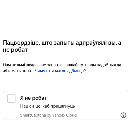
Пацвердзіце, што запыты адпраўлялі вы, а
не робат
Нам вельмі шкада, але запыты з вашай прылады падобныя да
аўтаматычных.
Чаму гэта магло адбыцца?
Я не робат
Націсніце, каб працягнуць
SmartCaptcha by Yandex Cloud