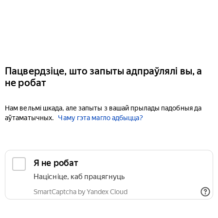
Пацвердзіце, што запыты адпраўлялі вы, а
не робат
Нам вельмі шкада, але запыты з вашай прылады падобныя да
аўтаматычных.
Чаму гэта магло адбыцца?
Я не робат
Націсніце, каб працягнуць
SmartCaptcha by Yandex Cloud