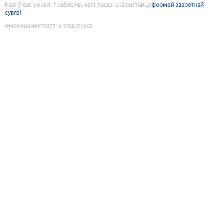
Калі ў вас узніклі праблемы, калі ласка, скарыстайце
формай зваротнай
сувязі
9192949609897587716
:
1786253065