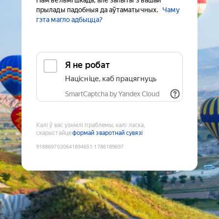
Нам вельмі шкада, але запыты з вашай
прылады падобныя да аўтаматычных.
Чаму
гэта магло адбыцца?
Я не робат
Націсніце, каб працягнуць
SmartCaptcha by Yandex Cloud
Калі ў вас узніклі праблемы, калі ласка,
скарыстайце
формай зваротнай сувязі
9188697020641894651
:
1786189697