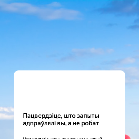
Пацвердзіце, што запыты
адпраўлялі вы, а не робат