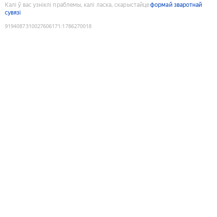
Калі ў вас узніклі праблемы, калі ласка, скарыстайце
формай зваротнай
сувязі
9194087310027606171
:
1786270018