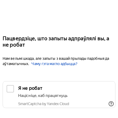
Пацвердзіце, што запыты адпраўлялі вы, а
не робат
Нам вельмі шкада, але запыты з вашай прылады падобныя да
аўтаматычных.
Чаму гэта магло адбыцца?
Я не робат
Націсніце, каб працягнуць
SmartCaptcha by Yandex Cloud