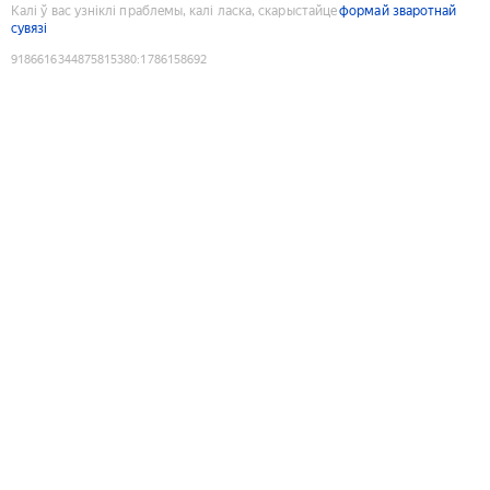
Калі ў вас узніклі праблемы, калі ласка, скарыстайце
формай зваротнай
сувязі
9186616344875815380
:
1786158692