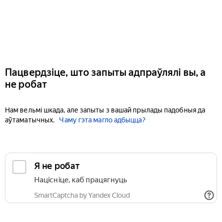
Пацвердзіце, што запыты адпраўлялі вы, а
не робат
Нам вельмі шкада, але запыты з вашай прылады падобныя да
аўтаматычных.
Чаму гэта магло адбыцца?
Я не робат
Націсніце, каб працягнуць
SmartCaptcha by Yandex Cloud