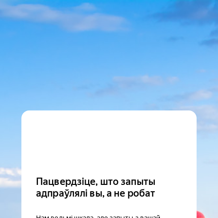
Пацвердзіце, што запыты
адпраўлялі вы, а не робат