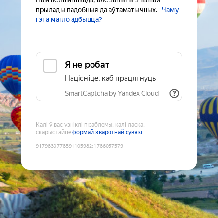
Нам вельмі шкада, але запыты з вашай
прылады падобныя да аўтаматычных.
Чаму
гэта магло адбыцца?
Я не робат
Націсніце, каб працягнуць
SmartCaptcha by Yandex Cloud
Калі ў вас узніклі праблемы, калі ласка,
скарыстайце
формай зваротнай сувязі
9179830778591105982
:
1786057579