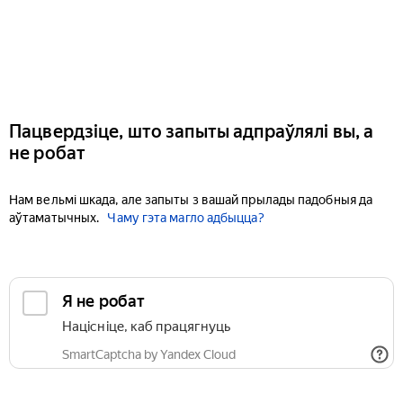
Пацвердзіце, што запыты адпраўлялі вы, а
не робат
Нам вельмі шкада, але запыты з вашай прылады падобныя да
аўтаматычных.
Чаму гэта магло адбыцца?
Я не робат
Націсніце, каб працягнуць
SmartCaptcha by Yandex Cloud