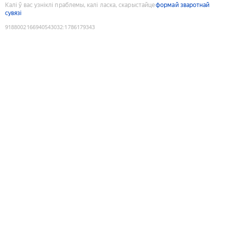
Калі ў вас узніклі праблемы, калі ласка, скарыстайце
формай зваротнай
сувязі
9188002166940543032
:
1786179343