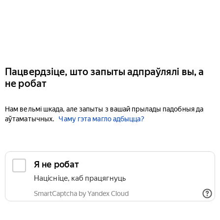
Пацвердзіце, што запыты адпраўлялі вы, а
не робат
Нам вельмі шкада, але запыты з вашай прылады падобныя да
аўтаматычных.
Чаму гэта магло адбыцца?
Я не робат
Націсніце, каб працягнуць
SmartCaptcha by Yandex Cloud