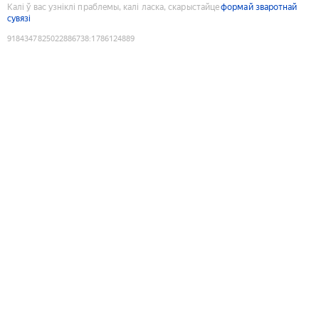
Калі ў вас узніклі праблемы, калі ласка, скарыстайце
формай зваротнай
сувязі
9184347825022886738
:
1786124889