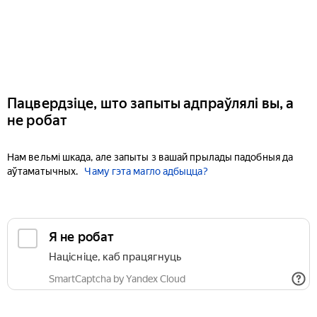
Пацвердзіце, што запыты адпраўлялі вы, а
не робат
Нам вельмі шкада, але запыты з вашай прылады падобныя да
аўтаматычных.
Чаму гэта магло адбыцца?
Я не робат
Націсніце, каб працягнуць
SmartCaptcha by Yandex Cloud