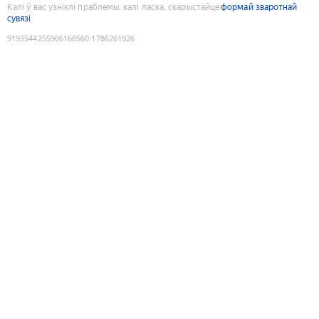
Калі ў вас узніклі праблемы, калі ласка, скарыстайце
формай зваротнай
сувязі
9193544255906168560
:
1786261926