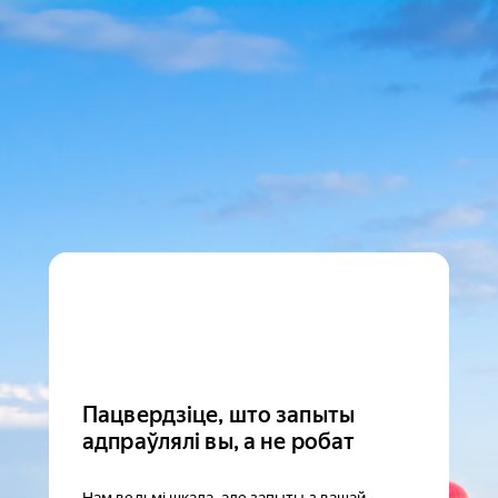
Пацвердзіце, што запыты
адпраўлялі вы, а не робат