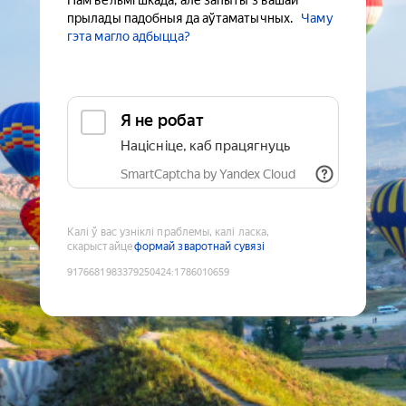
Нам вельмі шкада, але запыты з вашай
прылады падобныя да аўтаматычных.
Чаму
гэта магло адбыцца?
Я не робат
Націсніце, каб працягнуць
SmartCaptcha by Yandex Cloud
Калі ў вас узніклі праблемы, калі ласка,
скарыстайце
формай зваротнай сувязі
9176681983379250424
:
1786010659