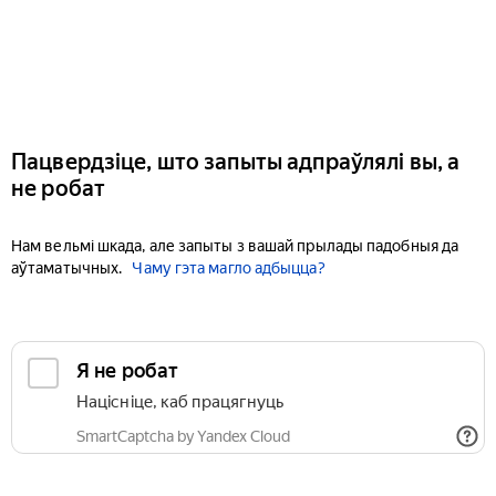
Пацвердзіце, што запыты адпраўлялі вы, а
не робат
Нам вельмі шкада, але запыты з вашай прылады падобныя да
аўтаматычных.
Чаму гэта магло адбыцца?
Я не робат
Націсніце, каб працягнуць
SmartCaptcha by Yandex Cloud