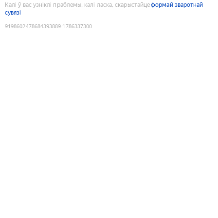
Калі ў вас узніклі праблемы, калі ласка, скарыстайце
формай зваротнай
сувязі
9198602478684393889
:
1786337300