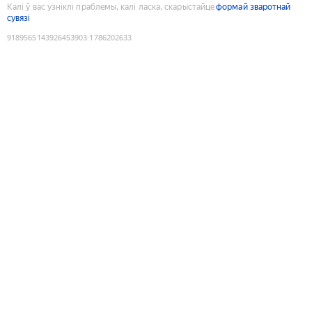
Калі ў вас узніклі праблемы, калі ласка, скарыстайце
формай зваротнай
сувязі
9189565143926453903
:
1786202633