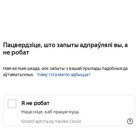
Пацвердзіце, што запыты адпраўлялі вы, а
не робат
Нам вельмі шкада, але запыты з вашай прылады падобныя да
аўтаматычных.
Чаму гэта магло адбыцца?
Я не робат
Націсніце, каб працягнуць
SmartCaptcha by Yandex Cloud