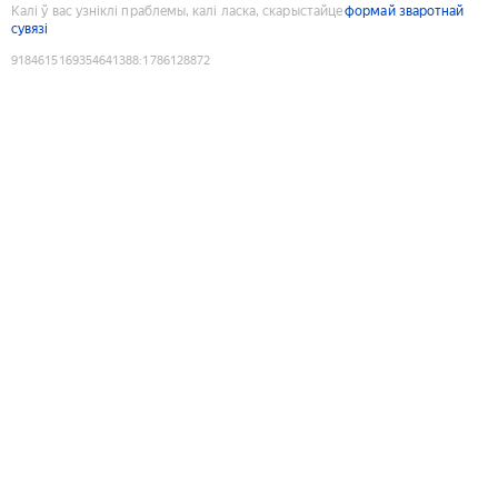
Калі ў вас узніклі праблемы, калі ласка, скарыстайце
формай зваротнай
сувязі
9184615169354641388
:
1786128872