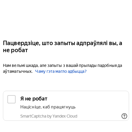
Пацвердзіце, што запыты адпраўлялі вы, а
не робат
Нам вельмі шкада, але запыты з вашай прылады падобныя да
аўтаматычных.
Чаму гэта магло адбыцца?
Я не робат
Націсніце, каб працягнуць
SmartCaptcha by Yandex Cloud