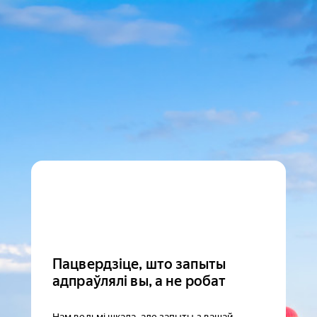
Пацвердзіце, што запыты
адпраўлялі вы, а не робат