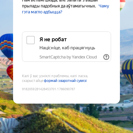
Нам вельмі шкада, але запыты з вашай
прылады падобныя да аўтаматычных.
Чаму
гэта магло адбыцца?
Я не робат
Націсніце, каб працягнуць
SmartCaptcha by Yandex Cloud
Калі ў вас узніклі праблемы, калі ласка,
скарыстайце
формай зваротнай сувязі
9182059281428453701
:
1786090787