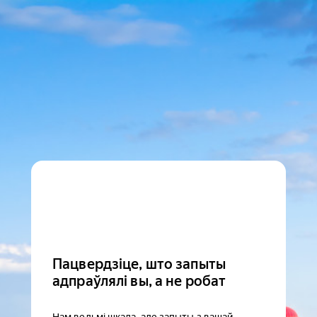
Пацвердзіце, што запыты
адпраўлялі вы, а не робат