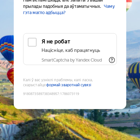
Нам вельмі шкада, але запыты з вашай
прылады падобныя да аўтаматычных.
Чаму
гэта магло адбыцца?
Я не робат
Націсніце, каб працягнуць
SmartCaptcha by Yandex Cloud
Калі ў вас узніклі праблемы, калі ласка,
скарыстайце
формай зваротнай сувязі
9180873589738348957
:
1786073119