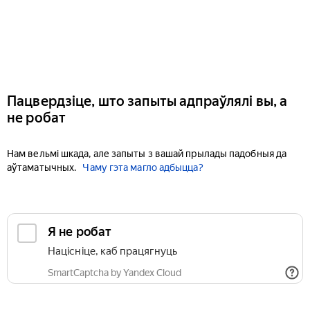
Пацвердзіце, што запыты адпраўлялі вы, а
не робат
Нам вельмі шкада, але запыты з вашай прылады падобныя да
аўтаматычных.
Чаму гэта магло адбыцца?
Я не робат
Націсніце, каб працягнуць
SmartCaptcha by Yandex Cloud