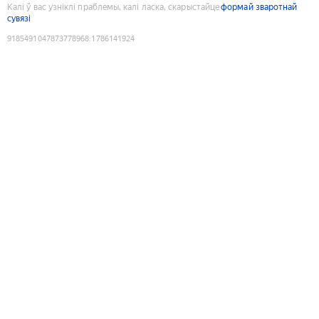
Калі ў вас узніклі праблемы, калі ласка, скарыстайце
формай зваротнай
сувязі
9185491047873778968
:
1786141924