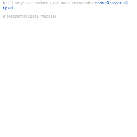
Калі ў вас узніклі праблемы, калі ласка, скарыстайце
формай зваротнай
сувязі
9193632507619123639
:
1786263241