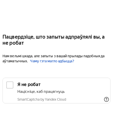
Пацвердзіце, што запыты адпраўлялі вы, а
не робат
Нам вельмі шкада, але запыты з вашай прылады падобныя да
аўтаматычных.
Чаму гэта магло адбыцца?
Я не робат
Націсніце, каб працягнуць
SmartCaptcha by Yandex Cloud