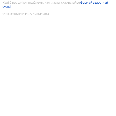
Калі ў вас узніклі праблемы, калі ласка, скарыстайце
формай зваротнай
сувязі
9183539487010111577
:
1786112844