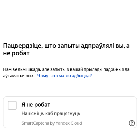
Пацвердзіце, што запыты адпраўлялі вы, а
не робат
Нам вельмі шкада, але запыты з вашай прылады падобныя да
аўтаматычных.
Чаму гэта магло адбыцца?
Я не робат
Націсніце, каб працягнуць
SmartCaptcha by Yandex Cloud