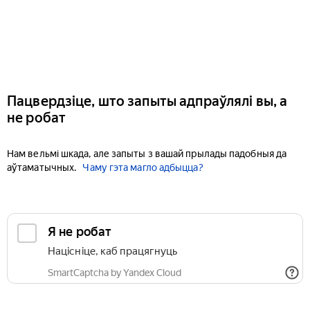
Пацвердзіце, што запыты адпраўлялі вы, а
не робат
Нам вельмі шкада, але запыты з вашай прылады падобныя да
аўтаматычных.
Чаму гэта магло адбыцца?
Я не робат
Націсніце, каб працягнуць
SmartCaptcha by Yandex Cloud