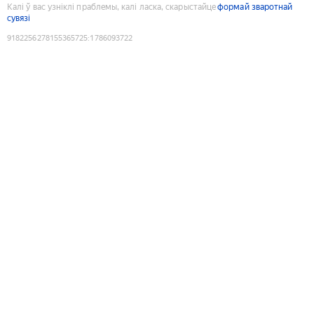
Калі ў вас узніклі праблемы, калі ласка, скарыстайце
формай зваротнай
сувязі
9182256278155365725
:
1786093722