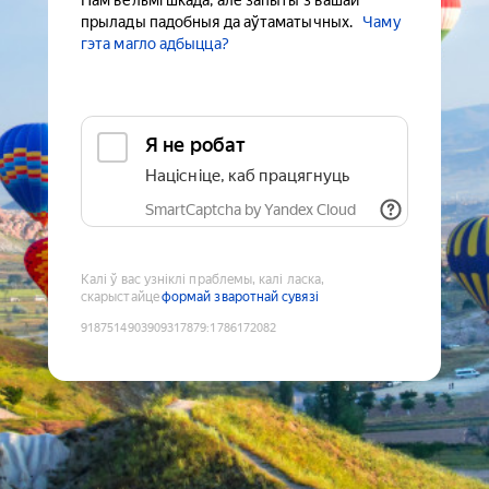
Нам вельмі шкада, але запыты з вашай
прылады падобныя да аўтаматычных.
Чаму
гэта магло адбыцца?
Я не робат
Націсніце, каб працягнуць
SmartCaptcha by Yandex Cloud
Калі ў вас узніклі праблемы, калі ласка,
скарыстайце
формай зваротнай сувязі
9187514903909317879
:
1786172082