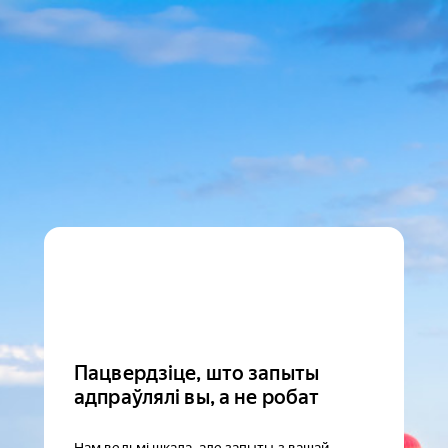
Пацвердзіце, што запыты
адпраўлялі вы, а не робат