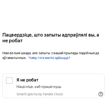
Пацвердзіце, што запыты адпраўлялі вы, а
не робат
Нам вельмі шкада, але запыты з вашай прылады падобныя да
аўтаматычных.
Чаму гэта магло адбыцца?
Я не робат
Націсніце, каб працягнуць
SmartCaptcha by Yandex Cloud