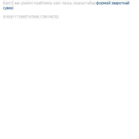
Калі ў вас узніклі праблемы, калі ласка, скарыстайце
формай зваротнай
сувязі
9185811719997147898
:
1786146702