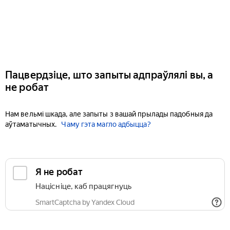
Пацвердзіце, што запыты адпраўлялі вы, а
не робат
Нам вельмі шкада, але запыты з вашай прылады падобныя да
аўтаматычных.
Чаму гэта магло адбыцца?
Я не робат
Націсніце, каб працягнуць
SmartCaptcha by Yandex Cloud