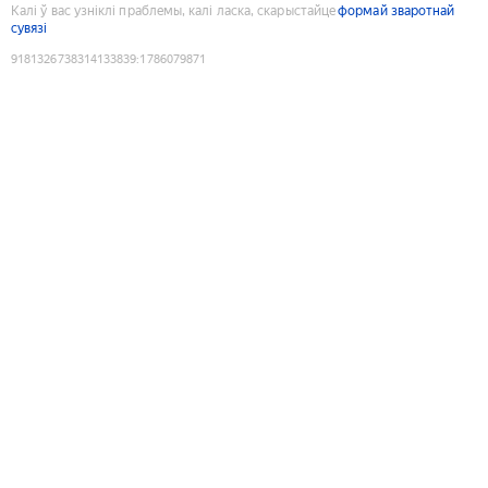
Калі ў вас узніклі праблемы, калі ласка, скарыстайце
формай зваротнай
сувязі
9181326738314133839
:
1786079871