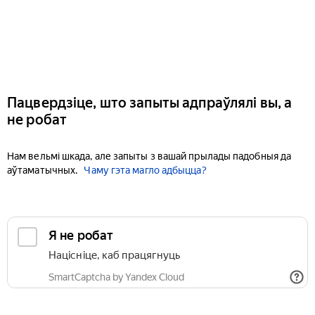
Пацвердзіце, што запыты адпраўлялі вы, а
не робат
Нам вельмі шкада, але запыты з вашай прылады падобныя да
аўтаматычных.
Чаму гэта магло адбыцца?
Я не робат
Націсніце, каб працягнуць
SmartCaptcha by Yandex Cloud