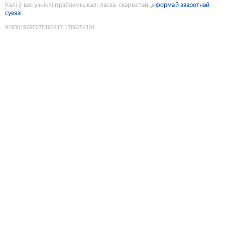
Калі ў вас узніклі праблемы, калі ласка, скарыстайце
формай зваротнай
сувязі
9193019093275163417
:
1786254101