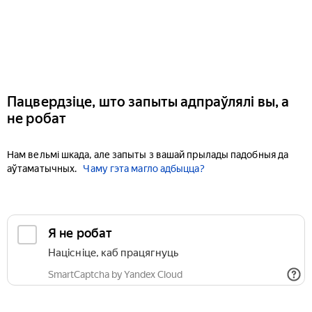
Пацвердзіце, што запыты адпраўлялі вы, а
не робат
Нам вельмі шкада, але запыты з вашай прылады падобныя да
аўтаматычных.
Чаму гэта магло адбыцца?
Я не робат
Націсніце, каб працягнуць
SmartCaptcha by Yandex Cloud