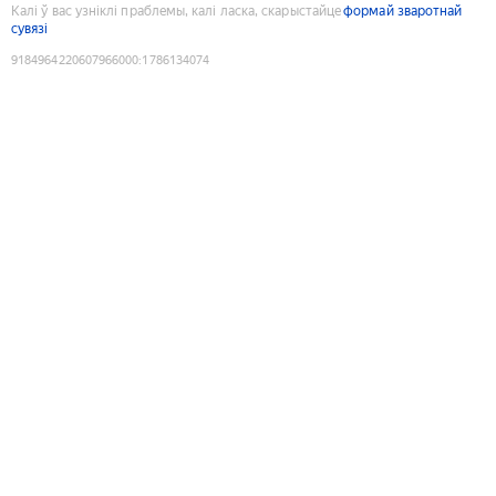
Калі ў вас узніклі праблемы, калі ласка, скарыстайце
формай зваротнай
сувязі
9184964220607966000
:
1786134074