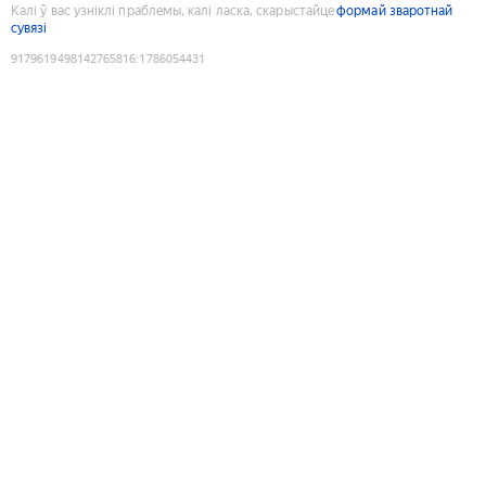
Калі ў вас узніклі праблемы, калі ласка, скарыстайце
формай зваротнай
сувязі
9179619498142765816
:
1786054431