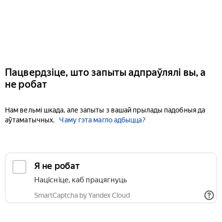
Пацвердзіце, што запыты адпраўлялі вы, а
не робат
Нам вельмі шкада, але запыты з вашай прылады падобныя да
аўтаматычных.
Чаму гэта магло адбыцца?
Я не робат
Націсніце, каб працягнуць
SmartCaptcha by Yandex Cloud