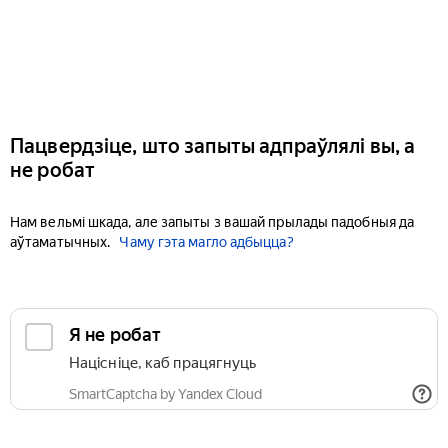
Пацвердзіце, што запыты адпраўлялі вы, а
не робат
Нам вельмі шкада, але запыты з вашай прылады падобныя да
аўтаматычных.
Чаму гэта магло адбыцца?
Я не робат
Націсніце, каб працягнуць
SmartCaptcha by Yandex Cloud