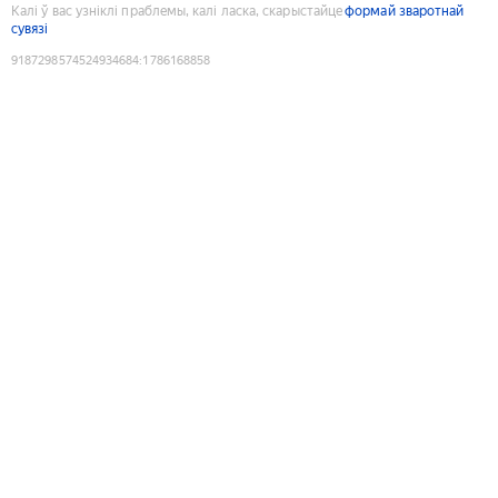
Калі ў вас узніклі праблемы, калі ласка, скарыстайце
формай зваротнай
сувязі
9187298574524934684
:
1786168858