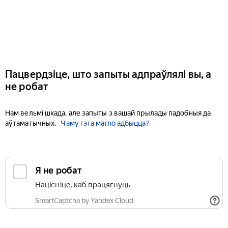
Пацвердзіце, што запыты адпраўлялі вы, а
не робат
Нам вельмі шкада, але запыты з вашай прылады падобныя да
аўтаматычных.
Чаму гэта магло адбыцца?
Я не робат
Націсніце, каб працягнуць
SmartCaptcha by Yandex Cloud