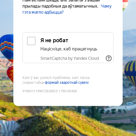
Нам вельмі шкада, але запыты з вашай
прылады падобныя да аўтаматычных.
Чаму
гэта магло адбыцца?
Я не робат
Націсніце, каб працягнуць
SmartCaptcha by Yandex Cloud
Калі ў вас узніклі праблемы, калі ласка,
скарыстайце
формай зваротнай сувязі
9188413199672828853
:
1786185468