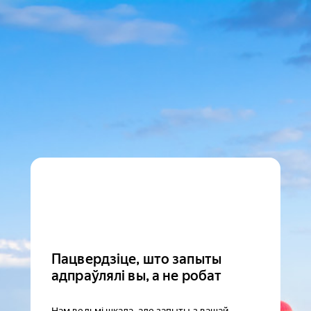
Пацвердзіце, што запыты
адпраўлялі вы, а не робат