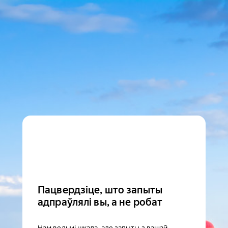
Пацвердзіце, што запыты
адпраўлялі вы, а не робат