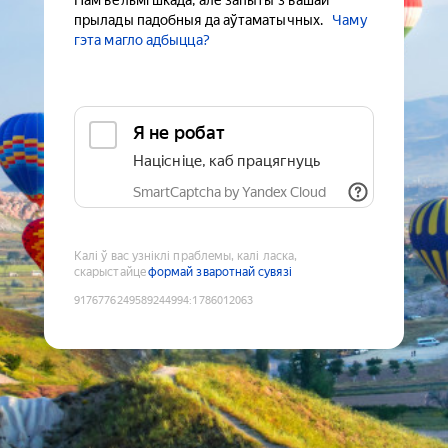
Нам вельмі шкада, але запыты з вашай
прылады падобныя да аўтаматычных.
Чаму
гэта магло адбыцца?
Я не робат
Націсніце, каб працягнуць
SmartCaptcha by Yandex Cloud
Калі ў вас узніклі праблемы, калі ласка,
скарыстайце
формай зваротнай сувязі
9176776249589244994
:
1786012063