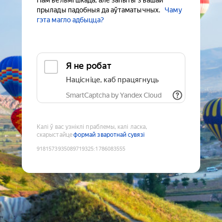
Нам вельмі шкада, але запыты з вашай
прылады падобныя да аўтаматычных.
Чаму
гэта магло адбыцца?
Я не робат
Націсніце, каб працягнуць
SmartCaptcha by Yandex Cloud
Калі ў вас узніклі праблемы, калі ласка,
скарыстайце
формай зваротнай сувязі
9181573935089719325
:
1786083555