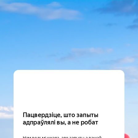
Пацвердзіце, што запыты
адпраўлялі вы, а не робат