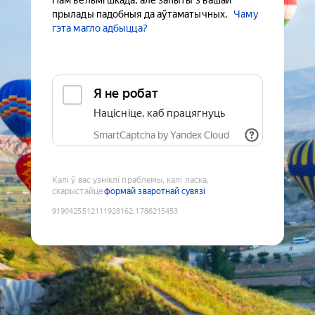
Нам вельмі шкада, але запыты з вашай
прылады падобныя да аўтаматычных.
Чаму
гэта магло адбыцца?
Я не робат
Націсніце, каб працягнуць
SmartCaptcha by Yandex Cloud
Калі ў вас узніклі праблемы, калі ласка,
скарыстайце
формай зваротнай сувязі
9190425512111928162
:
1786215453