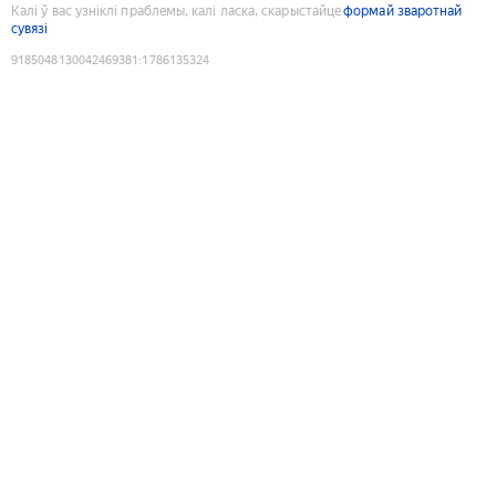
Калі ў вас узніклі праблемы, калі ласка, скарыстайце
формай зваротнай
сувязі
9185048130042469381
:
1786135324