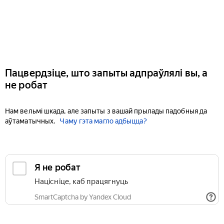
Пацвердзіце, што запыты адпраўлялі вы, а
не робат
Нам вельмі шкада, але запыты з вашай прылады падобныя да
аўтаматычных.
Чаму гэта магло адбыцца?
Я не робат
Націсніце, каб працягнуць
SmartCaptcha by Yandex Cloud