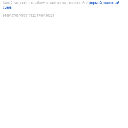
Калі ў вас узніклі праблемы, калі ласка, скарыстайце
формай зваротнай
сувязі
9189137654086817922
:
1786196263