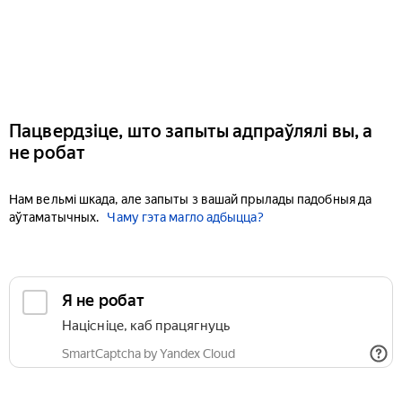
Пацвердзіце, што запыты адпраўлялі вы, а
не робат
Нам вельмі шкада, але запыты з вашай прылады падобныя да
аўтаматычных.
Чаму гэта магло адбыцца?
Я не робат
Націсніце, каб працягнуць
SmartCaptcha by Yandex Cloud