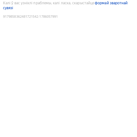
Калі ў вас узніклі праблемы, калі ласка, скарыстайце
формай зваротнай
сувязі
9179858362481721542
:
1786057991