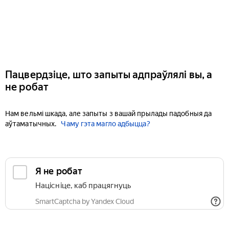
Пацвердзіце, што запыты адпраўлялі вы, а
не робат
Нам вельмі шкада, але запыты з вашай прылады падобныя да
аўтаматычных.
Чаму гэта магло адбыцца?
Я не робат
Націсніце, каб працягнуць
SmartCaptcha by Yandex Cloud