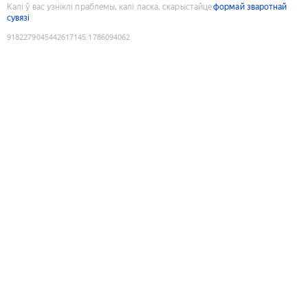
Калі ў вас узніклі праблемы, калі ласка, скарыстайце
формай зваротнай
сувязі
9182279045442617145
:
1786094062