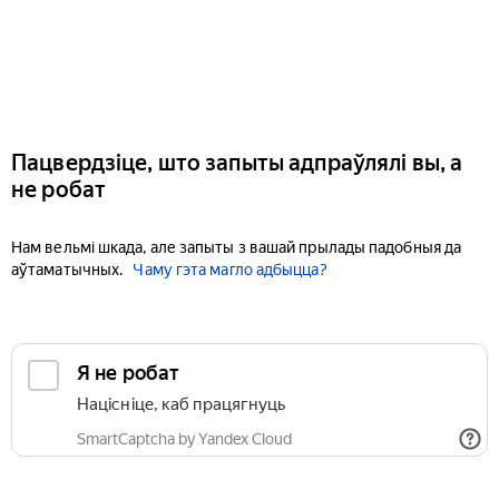
Пацвердзіце, што запыты адпраўлялі вы, а
не робат
Нам вельмі шкада, але запыты з вашай прылады падобныя да
аўтаматычных.
Чаму гэта магло адбыцца?
Я не робат
Націсніце, каб працягнуць
SmartCaptcha by Yandex Cloud