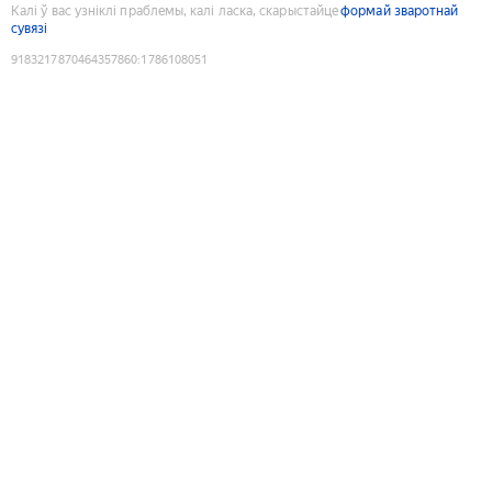
Калі ў вас узніклі праблемы, калі ласка, скарыстайце
формай зваротнай
сувязі
9183217870464357860
:
1786108051