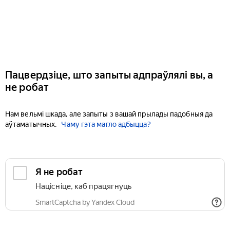
Пацвердзіце, што запыты адпраўлялі вы, а
не робат
Нам вельмі шкада, але запыты з вашай прылады падобныя да
аўтаматычных.
Чаму гэта магло адбыцца?
Я не робат
Націсніце, каб працягнуць
SmartCaptcha by Yandex Cloud