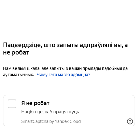
Пацвердзіце, што запыты адпраўлялі вы, а
не робат
Нам вельмі шкада, але запыты з вашай прылады падобныя да
аўтаматычных.
Чаму гэта магло адбыцца?
Я не робат
Націсніце, каб працягнуць
SmartCaptcha by Yandex Cloud