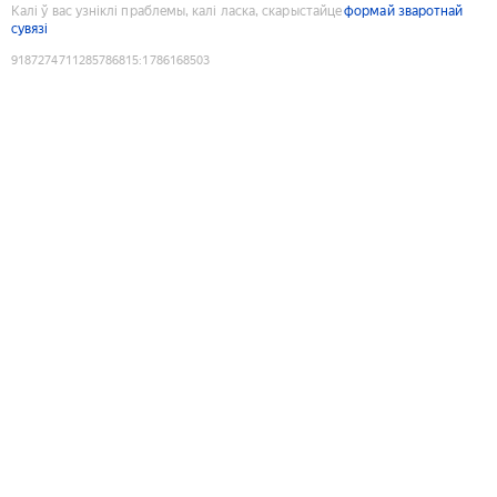
Калі ў вас узніклі праблемы, калі ласка, скарыстайце
формай зваротнай
сувязі
9187274711285786815
:
1786168503