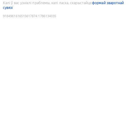
Калі ў вас узніклі праблемы, калі ласка, скарыстайце
формай зваротнай
сувязі
9184961616515617874
:
1786134035