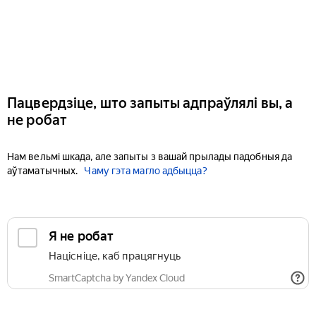
Пацвердзіце, што запыты адпраўлялі вы, а
не робат
Нам вельмі шкада, але запыты з вашай прылады падобныя да
аўтаматычных.
Чаму гэта магло адбыцца?
Я не робат
Націсніце, каб працягнуць
SmartCaptcha by Yandex Cloud