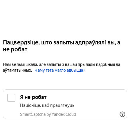
Пацвердзіце, што запыты адпраўлялі вы, а
не робат
Нам вельмі шкада, але запыты з вашай прылады падобныя да
аўтаматычных.
Чаму гэта магло адбыцца?
Я не робат
Націсніце, каб працягнуць
SmartCaptcha by Yandex Cloud