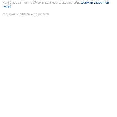
Калі ў вас узніклі праблемы, калі ласка, скарыстайце
формай зваротнай
сувязі
9191464417991892484
:
1786230934