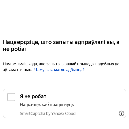
Пацвердзіце, што запыты адпраўлялі вы, а
не робат
Нам вельмі шкада, але запыты з вашай прылады падобныя да
аўтаматычных.
Чаму гэта магло адбыцца?
Я не робат
Націсніце, каб працягнуць
SmartCaptcha by Yandex Cloud