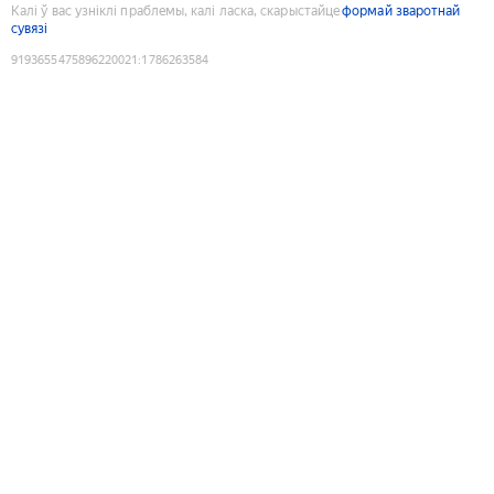
Калі ў вас узніклі праблемы, калі ласка, скарыстайце
формай зваротнай
сувязі
9193655475896220021
:
1786263584