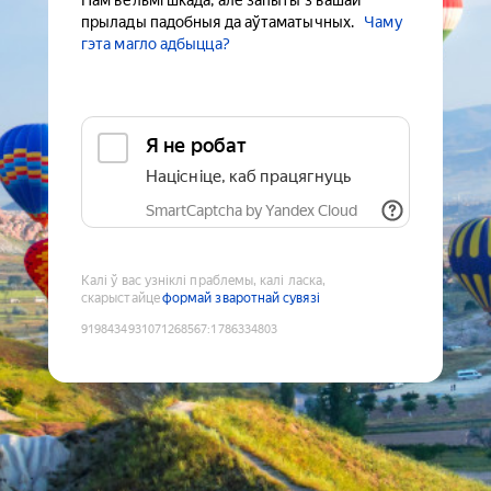
Нам вельмі шкада, але запыты з вашай
прылады падобныя да аўтаматычных.
Чаму
гэта магло адбыцца?
Я не робат
Націсніце, каб працягнуць
SmartCaptcha by Yandex Cloud
Калі ў вас узніклі праблемы, калі ласка,
скарыстайце
формай зваротнай сувязі
9198434931071268567
:
1786334803