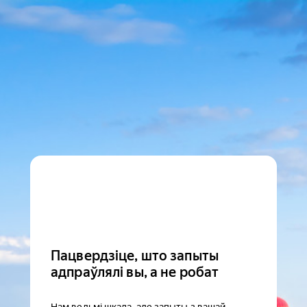
Пацвердзіце, што запыты
адпраўлялі вы, а не робат