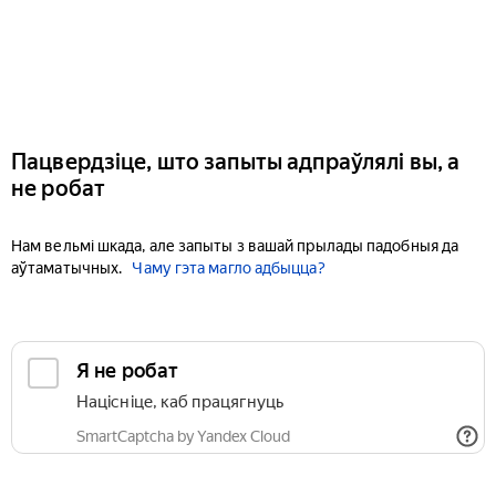
Пацвердзіце, што запыты адпраўлялі вы, а
не робат
Нам вельмі шкада, але запыты з вашай прылады падобныя да
аўтаматычных.
Чаму гэта магло адбыцца?
Я не робат
Націсніце, каб працягнуць
SmartCaptcha by Yandex Cloud