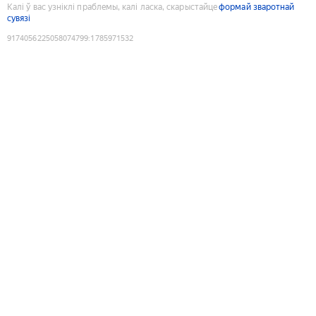
Калі ў вас узніклі праблемы, калі ласка, скарыстайце
формай зваротнай
сувязі
9174056225058074799
:
1785971532