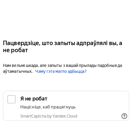
Пацвердзіце, што запыты адпраўлялі вы, а
не робат
Нам вельмі шкада, але запыты з вашай прылады падобныя да
аўтаматычных.
Чаму гэта магло адбыцца?
Я не робат
Націсніце, каб працягнуць
SmartCaptcha by Yandex Cloud