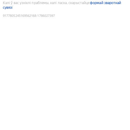
Калі ў вас узніклі праблемы, калі ласка, скарыстайце
формай зваротнай
сувязі
9177805245169562168
:
1786027397