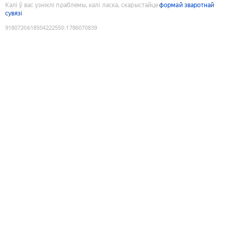
Калі ў вас узніклі праблемы, калі ласка, скарыстайце
формай зваротнай
сувязі
9180720618504222550
:
1786070839