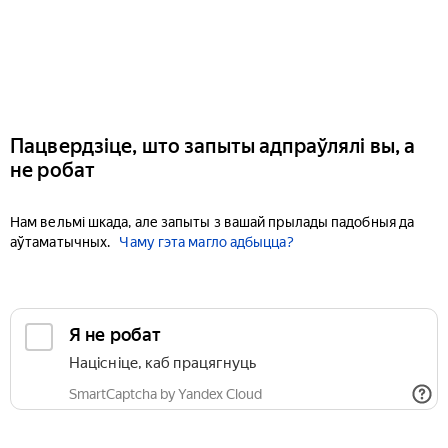
Пацвердзіце, што запыты адпраўлялі вы, а
не робат
Нам вельмі шкада, але запыты з вашай прылады падобныя да
аўтаматычных.
Чаму гэта магло адбыцца?
Я не робат
Націсніце, каб працягнуць
SmartCaptcha by Yandex Cloud