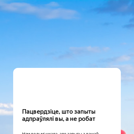
Пацвердзіце, што запыты
адпраўлялі вы, а не робат