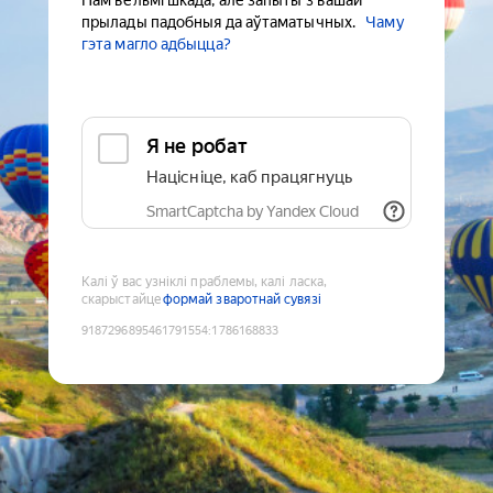
Нам вельмі шкада, але запыты з вашай
прылады падобныя да аўтаматычных.
Чаму
гэта магло адбыцца?
Я не робат
Націсніце, каб працягнуць
SmartCaptcha by Yandex Cloud
Калі ў вас узніклі праблемы, калі ласка,
скарыстайце
формай зваротнай сувязі
9187296895461791554
:
1786168833